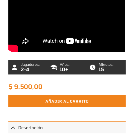
Jugadores:
Años:
Minutos:
2-4
10+
15
$
9.500,00
AÑADIR AL CARRITO
Descripción