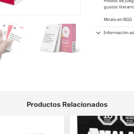
modos de juego
gustos literar
Miralo en
BGG
Información ad
Productos Relacionados