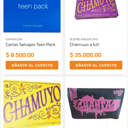
EXPANSIÓN
DISEÑO ARGENTINO
Cartas Salvajes Teen Pack
Chamuyo a full
$
8.500,00
$
35.000,00
AÑADIR AL CARRITO
AÑADIR AL CARRITO