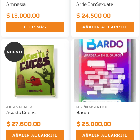
Amnesia
Arde ConSexuate
$
13.000,00
$
24.500,00
LEER MÁS
AÑADIR AL CARRITO
NUEVO
JUEGOS DE MESA
DISEÑO ARGENTINO
Asusta Cucos
Bardo
$
27.600,00
$
25.000,00
AÑADIR AL CARRITO
AÑADIR AL CARRITO