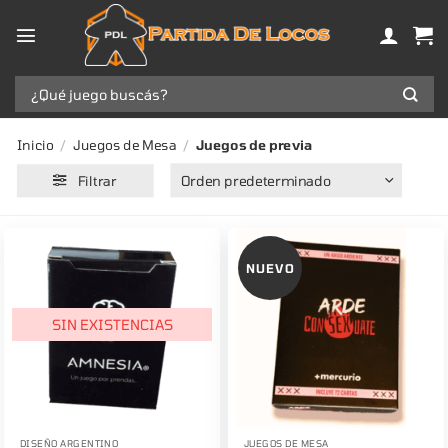
Saltar
al
contenido
Buscar
por:
Inicio
/
Juegos de Mesa
/
Juegos de previa
Filtrar
NUEVO
SIN EXISTENCIAS
DISEÑO ARGENTINO
JUEGOS DE MESA