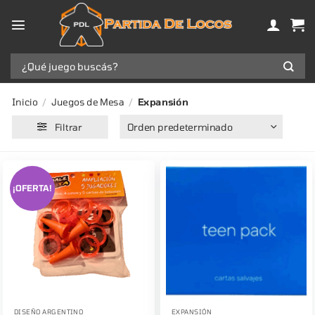
Saltar
al
contenido
Buscar
por:
Inicio
/
Juegos de Mesa
/
Expansión
Filtrar
¡OFERTA!
DISEÑO ARGENTINO
EXPANSIÓN