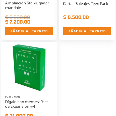
Ampliación 5to. Jugador
Cartas Salvajes Teen Pack
mandale
$
8.000,00
$
8.500,00
El
$
7.200,00
El
precio
precio
original
actual
era:
es:
AÑADIR AL CARRITO
AÑADIR AL CARRITO
$ 8.000,00.
$ 7.200,00.
EXPANSIÓN
Dígalo con memes: Pack
de Expansión #4
$
21.000,00