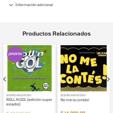
Información adicional
Productos Relacionados
¡OFERTA!
DISEÑO ARGENTINO
DISEÑO ARGENTINO
ROLL N GOL (edición super
No me la contés!
estadio)
$
14.000,00