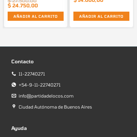
$
27.500,00
El
$
24.750,00
El
precio
precio
original
actual
era:
es:
AÑADIR AL CARRITO
AÑADIR AL CARRITO
$ 27.500,00.
$ 24.750,00.
Contacto
11-22740271
+54-9-11-22740271
info@partidadelocos.com
Ciudad Autónoma de Buenos Aires
Ayuda