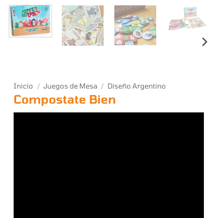
Inicio
/
Juegos de Mesa
/
Diseño Argentino
Compostate Bien