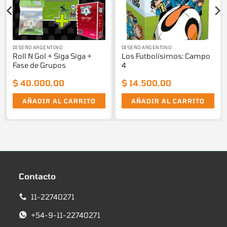
DISEÑO ARGENTINO
DISEÑO ARGENTINO
Roll N Gol + Siga Siga +
Los Futbolísimos: Campo
Fase de Grupos
4
$
40.000,00
$
14.500,00
AÑADIR AL CARRITO
AÑADIR AL CARRITO
Contacto
11-22740271
+54-9-11-22740271