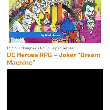
Inicio
/
Juegos de Rol
/
Super Héroes
DC Heroes RPG – Joker “Dream
Machine”