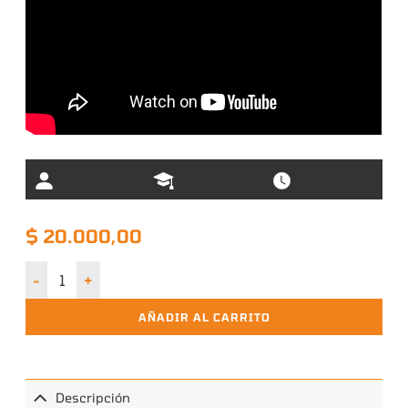
$
20.000,00
DC Heroes RPG – Joker “Dream Machine” cantidad
AÑADIR AL CARRITO
Descripción