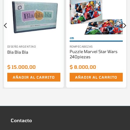
DISEÑO ARGENTINO
ROMPECABEZAS
Puzzle Marvel Star Wars
Bla Bla Bla
240piezas
$
15.000,00
$
8.000,00
AÑADIR AL CARRITO
AÑADIR AL CARRITO
Contacto