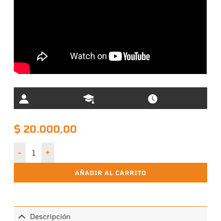
$
20.000,00
DC Heroes RPG – Flash “King of Crime” cantidad
AÑADIR AL CARRITO
Descripción