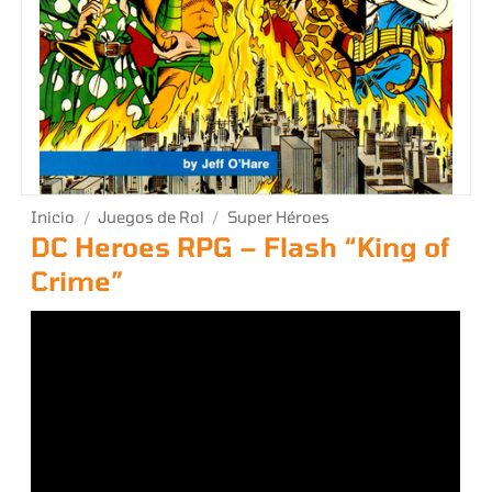
Inicio
/
Juegos de Rol
/
Super Héroes
DC Heroes RPG – Flash “King of
Crime”