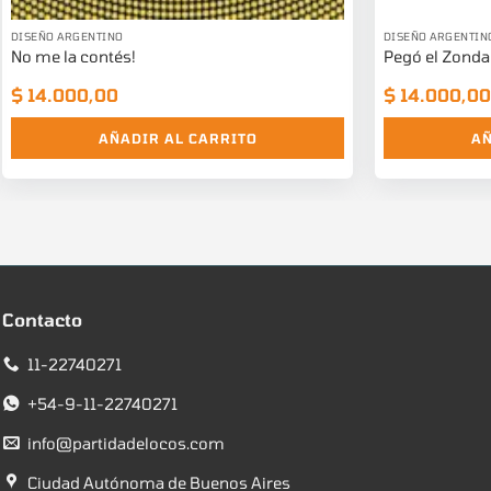
DISEÑO ARGENTINO
DISEÑO ARGENTIN
No me la contés!
Pegó el Zonda
$
14.000,00
$
14.000,00
AÑADIR AL CARRITO
AÑ
Contacto
11-22740271
+54-9-11-22740271
info@partidadelocos.com
Ciudad Autónoma de Buenos Aires