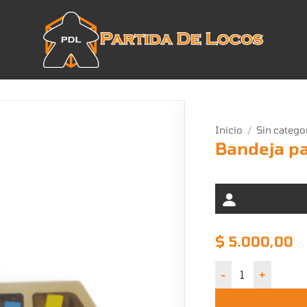
Inicio
/
Sin catego
Bandeja pa
$
5.000,00
Bandeja para recu