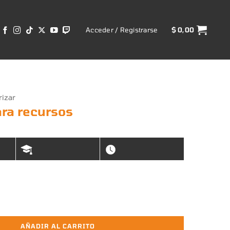
Acceder / Registrarse
$
0,00
rizar
ra recursos
rsos cantidad
AÑADIR AL CARRITO