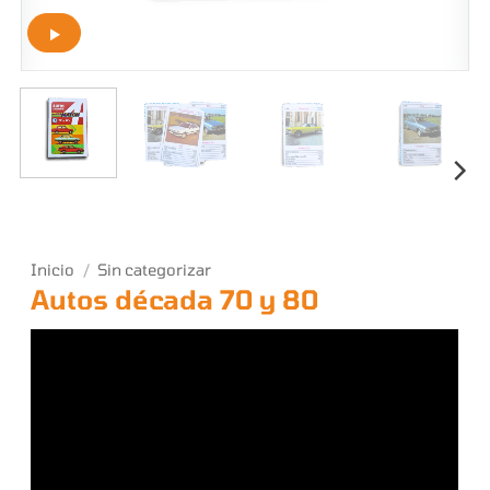
Inicio
/
Sin categorizar
Autos década 70 y 80