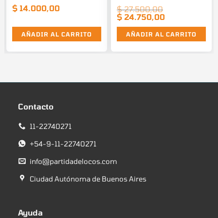
$
14.000,00
$
27.500,00
El
$
24.750,00
El
precio
precio
original
actual
era:
es:
AÑADIR AL CARRITO
AÑADIR AL CARRITO
$ 27.500,00.
$ 24.750,00.
Contacto
11-22740271
+54-9-11-22740271
info@partidadelocos.com
Ciudad Autónoma de Buenos Aires
Ayuda